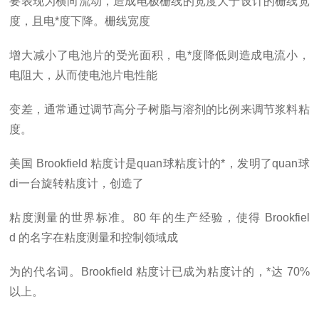
要表现为横向流动，造成电极栅线的宽度大于设计的栅线宽
度，且电*度下降。栅线宽度
增大减小了电池片的受光面积，电*度降低则造成电流小，
电阻大，从而使电池片电性能
变差，通常通过调节高分子树脂与溶剂的比例来调节浆料粘
度。
美国
Brookfield
粘度计
是
quan
球粘度计的*，发明了
quan
球
di
一台旋转粘度计，创造了
粘度测量的世界标准。80
年的生产经验，使得
Brookfiel
d
的名字在粘度测量和控制领域成
为的代名词。Brookfield
粘度计已成为粘度计的，*达
70%
以上。