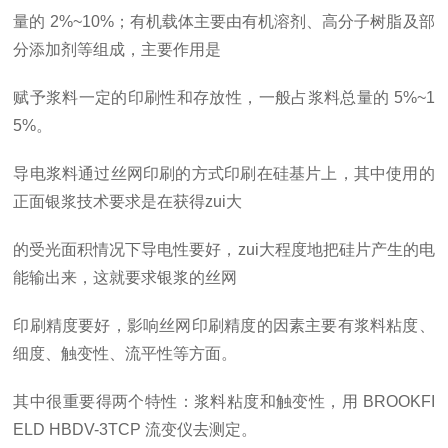
量的
2%~10%；有机载体主要由有机溶剂、高分子树脂及部
分添加剂等组成，主要作用是
赋予浆料一定的印刷性和存放性，一般占浆料总量的
5%~1
5%。
导电浆料通过丝网印刷的方式印刷在硅基片上，其中使用的
正面银浆技术要求是在获得
zui
大
的受光面积情况下导电性要好，
zui
大程度地把硅片产生的电
能输出来，这就要求银浆的丝网
印刷精度要好，影响丝网印刷精度的因素主要有浆料粘度、
细度、触变性、流平性等方面。
其中很重要得两个特性：浆料粘度和触变性，用
BROOKFI
ELD
HBDV-3TCP
流变仪去测定。