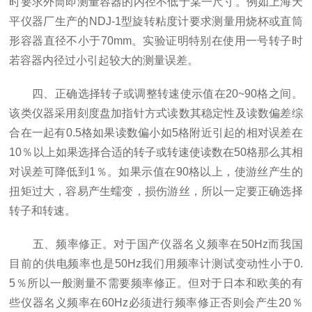
时要求外筒即测量容器的内径不低于某一尺寸。例如上海天
平仪器厂生产的NDJ-1型旋转粘度计要求测量用烧杯或直筒
形容器直径不小于70mm。实验证明特别在使用一号转子时
若容器内径过小引起较大的测量误差。
四、正确选择转子或调整转速使示值在20~90格之间。
该类仪器采用刻度盘加指针方式读数其稳定性及读数偏差综
合在一起有0.5格如果读数偏小如5格附近引起的相对误差在
10％以上如果选择合适的转子或转速使读数在50格那么其相
对误差可降低到1％。如果示值在90格以上，使游丝产生的
扭矩过大，容易产生蠕变，损伤游丝，所以一定要正确选择
转子和转速。
五、频率修正。对于国产仪器名义频率在50Hz而我国
目前的供电频率也是50Hz我们用频率计测试变动性小于0.
5％所以一般测量不需要频率修正。但对于日本和欧美的有
些仪器名义频率在60Hz必须进行频率修正否则会产生20％