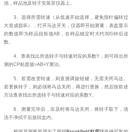
池，样品池及转子安装至仪器上。
3、选择所需转速（从低速开始选择，避免指针偏转过
大造成损坏），打开马达开关，仪器即开始测量，表盘显示
的数值即为样品扭矩值AB，在样品稳定时大约30S钟后读
数。
4、查表找出所选转子与转速对应的系数Y，则可得出所
测的CP粘度值=AB×Y厘泊。
5、若需改变转速，则直接调旋钮键，无需关闭马达。
若更换转子，则必须将马达关闭，再进行更换，然后按前述
方法查表找出所选转子与转速对应的系数Y。
6、测量完毕后，应及时将马达关闭，将转子取下，清
洗干净拭干后放回盒内。
根据其测量原理为了获得
Brookfield粘度计
准确可靠的