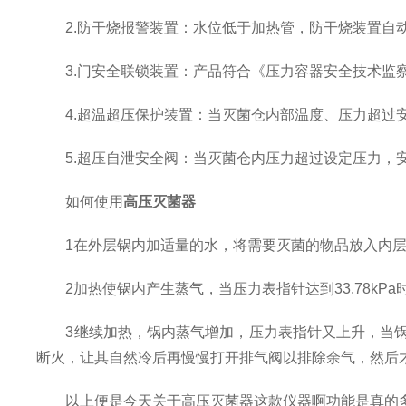
2.防干烧报警装置：水位低于加热管，防干烧装置自
3.门安全联锁装置：产品符合《压力容器安全技术监察
4.超温超压保护装置：当灭菌仓内部温度、压力超过安
5.超压自泄安全阀：当灭菌仓内压力超过设定压力，
如何使用
高压灭菌器
1在外层锅内加适量的水，将需要灭菌的物品放入内层
2加热使锅内产生蒸气，当压力表指针达到33.78kP
3继续加热，锅内蒸气增加，压力表指针又上升，当锅
断火，让其自然冷后再慢慢打开排气阀以排除余气，然后
以上便是今天关于高压灭菌器这款仪器啊功能是真的多