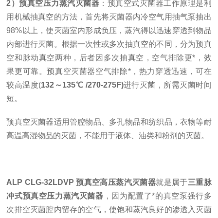
2）预真空压力蒸汽灭菌器
：预真空式灭菌器工作原理是利
用机械抽真空的方法，首先将灭菌器内冷空气用抽气泵抽出
98%以上，使灭菌室内形成负压，蒸汽得以迅速穿透到物品
内部进行灭菌。根据一次性或多次抽真空的不同，分为预真
空和脉动真空两种，后者因多次抽真空，空气排除更*，效
果更可靠。预真空灭菌器空气排除*，热力穿透迅速，可在
较高温度(
132～135℃ /270-275F)
进行灭菌，所需灭菌时间
短。
预真空灭菌器适用管腔物品、多孔物品和纺织品，衣物等耐
高温高湿物品的灭菌，
不能用于液体、油类和粉剂的灭菌。
ALP CLG-32LDVP 预真空高压蒸汽灭菌器
就是属于
三重脉
冲式预真空压力蒸汽灭菌器
，因为配置了*的真空泵强行多
次排空灭菌腔内留存的空气，使饱和蒸汽良好的渗透入灭菌