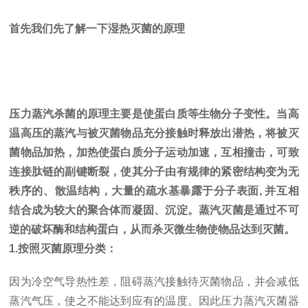
首先我们先了解一下湿热灭菌的原理
压力蒸汽杀菌的原理主要是使蛋白质等生物分子变性。
当高
温高压的蒸汽与被灭菌物品
充分接触时释放出
潜热
，将被灭
菌物品加热
，加热使蛋白质分子运动加速，互相撞击，可致
连接肽链的副键断裂，使其分子由有规律的紧密结构变为无
秩序的、散温结构，大量的疏水基暴露于分子表面, 并互相
结合成为较大的聚合体而凝固、沉淀。蒸汽灭菌是通过不可
逆的破坏酶和结构蛋白，从而杀灭微生物使物品达到灭菌。
1.按照灭菌原理分类：
因为冷空气导热性差，阻碍蒸汽接触待灭菌物品，并会减低
蒸汽气压，使之不能达到应有的温度。因此压力蒸汽灭菌器