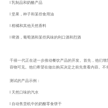
l
乳制品和奶酪产品
l
坚果，种子和某些食用油
l
柑橘和其他天然香料
l
啤酒，葡萄酒和某些风味的利口酒和烈酒
千禧一代正在进一步推动餐饮产品的开发。
首先，他们增
容物可见。他们希望在做出购买决定之前先查看内容。不
测试的产品示例：
l
天然口味的汽水
l
自动售货机中的奶酪零食饼干