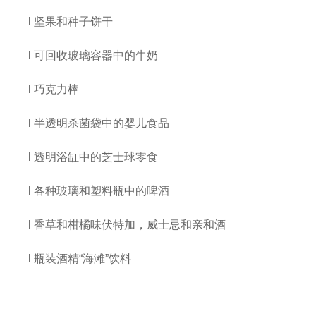
l
坚果和种子饼干
l
可回收玻璃容器中的牛奶
l
巧克力棒
l
半透明杀菌袋中的婴儿食品
l
透明浴缸中的芝士球零食
l
各种玻璃和塑料瓶中的啤酒
l
香草和柑橘味伏特加，威士忌和亲和酒
l
瓶装酒精
“
海滩
”
饮料