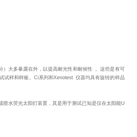
分）大多暴露在外，以提高耐光性和耐候性
。这些是有可
试试样和样板。
Ci
系列和
Xenotest
仪器均具有旋转的样品
或喷水荧光太阳灯装置，其是用于测试已知是仅在太阳能
U