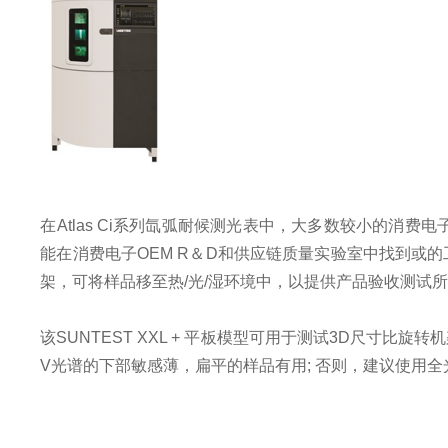
在
Atlas Ci
系列
氙弧
耐候测光表中，大多数较小的消费电
能在消费电子
OEM R
＆
D
和供应链质量实验室中找到或的
架，可将样品移至热
/
光
/
湿环境中，以提供产品验收测试
该
SUNTEST XXL +
平板模型可用于测试
3D
尺寸比旋转机
V
光谱的下部敏感薄，扁平的样品有用
;
否则，建议使用全