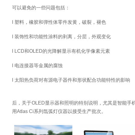
可以避免的一些问题包括：
l
塑料，橡胶和弹性体零件发黄，破裂，褪色
l
装饰性和功能性涂料的剥离，分层，外观变化
l
LCD
和
OLED
的光降解显示有机化学像素元素
l
电连接器等金属的腐蚀
l
太阳热负荷对有源电子器件和形状配合功能特性的影响
后，关于
OLED
显示器和照明的特别说明，尤其是智能手
用
Atlas Ci
系列氙弧灯仪器以接受生产批次。