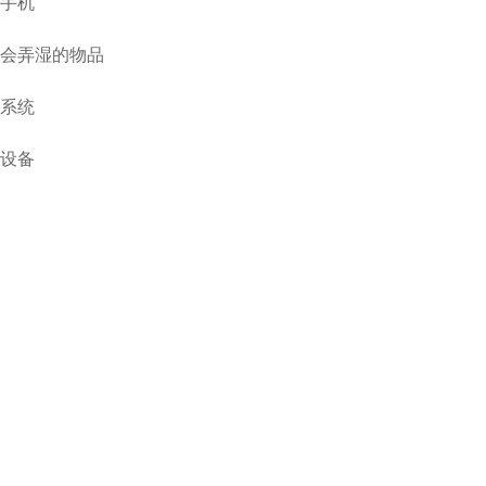
能手机
能会弄湿的物品
乐系统
的设备