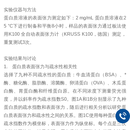
实验仪器与方法
蛋白质溶液的表面张力测定如下：
2 mg/mL
蛋白质溶液在
2
5
°
C
下进行制备和平衡
8
小时，样品的表面张力通过板法使
用
K100
全自动表面张力计（
KRUSS K100
，德国）测定，
重复测试
3
次。
实验结果与讨论
1.
蛋白质表面张力与疏水性相关性
选择了九种不同疏水性的蛋白质：牛血清蛋白（
BSA
）、*
酶、糖化酶、脂肪酶、溶菌酶、卵清蛋白（
OVA
）、木瓜蛋
白酶、胃蛋白酶和纤维蛋白原。在不同浓度下测量荧光强
度，并以斜率作为疏水指数
S0
。图
1A
和
1B
分别显示了九种
蛋白质的疏水指数和表面张力，随后进行相关分析以研究蛋
白质表面张力和疏水性之间的关系。图
1C
使用每种蛋白质的
疏水指数作为横坐标，表面张力作为纵坐标。每个点是三次