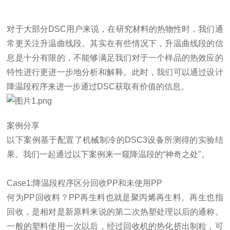
对于大部分
DSC
用户来说，在研究材料的热物性时，我们通
常更关注升温曲线段。其实在有些情况下，升温曲线段的信
息是十分有限的，不能够满足我们对于一个样品的热效应的
特性进行更进一步地分析和解释。
此时，我们可以通过设计
降温段程序来进一步通过
DSC
获取有价值的信息。
案例分享
以下案例基于配置了机械制冷的
DSC3
设备所测得的实验结
果。我们一起通过以下案例来一窥降温段的
“
神奇之处
"
。
Case1:
降温段程序区分回收
PP
和未使用
PP
何为
PP
回收料？
PP
再生料也就是聚丙烯再生料。再生也指
回收，是相对是新原料来说的第二次热塑处理以后的通称。
一般的塑料使用一次以后，经过回收机的热化挤出制粒，可