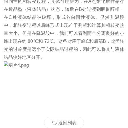
向同性的相转变过程，具体可理解为，在
A
点熔化后样品存
在近晶型（液体结晶）状态，随后在
B
处过渡到胆甾醇相，
在
C
处液体结晶被破坏，形成各向同性液体。显然升温段
中，相转变过程以肩峰形式出现难于判断和计算其相转变热
量大小。但是在降温段中，我们可以看到两个分离良好的小
峰出现在约
80
℃和
72
℃。这些对应于峰
C
和肩部
B
，此类转
变的过冷度是远小于实际结晶过程的，因此可以将其与液体
结晶较好地区分开。
返回列表