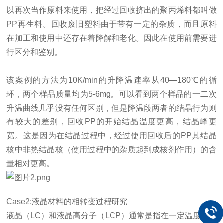
以再次当作原料来使用，把经过回收挤出的聚丙烯料都叫做
PP
再生料。回收废旧塑料由于带有一定的杂质，而且原料
在加工和使用中还存在着降解和老化。因此在使用前需要进
行区分和鉴别。
该案例的方法为
10K/min
的升降温速率从
40
—
180
℃的循
环，两个样品质量均为
5-6mg
。可以看到两个样品的一二次
升温曲线几乎没有任何区别，但是降温段两者的结晶行为则
有较大的差别，回收
PP
的开始结晶温度更高，结晶峰更
宽。这是因为在结晶过程中，经过使用回收后的
PP
其结晶
核中非热结晶核（使用过程中的杂质起到成核剂作用）的含
量相对更高。
Case2:
液晶材料的相转变过程研究
液晶（
LC
）和液晶高分子（
LCP
）通常是指在一定温度范围