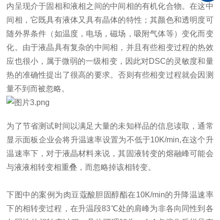
内呈现介于固相和液相之间的中间相的有机化合物。在这中
间相，它既具有液体又具有晶体的特性；其颜色和透明度可
随外界条件（如温度，电场，磁场，吸附气体等）变化而变
化。由于液晶具有复杂的中间相，并且有些相变过程的热效
应也很小，属于微弱的一级相变，因此对
DSC
的灵敏度和量
热的准确性提出了很高的要求。否则有些相变过程就会因测
量不到而被忽略。
为了节省测试时间以满足大量的未知样品的信息读取，通常
显示面板企业会将升温速率设置为不低于
10K/min,
在这个升
温速率下，对于液晶材料来说，其固液转变的熔融峰可能会
与液液相转变相重叠，而忽略掉该相转变。
下图中的案例为肉豆蔻酸胆固醇酯在
10K/min
的升降温速率
下的相转变过程，在升温段
83
℃处的肩峰为非各向同性到各