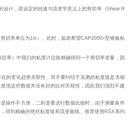
仪的设计，其设定的转速与流变学意义上的剪切率（Shear R
/s （剪切率单位为1/s）。此时，如若希望CAP2000+型锥板粘
 剪切率）中我们的粘度计仅能精确得到一个剪切率变量，因
存在的变化趋势关联性，而不要纠结于实测的粘度值是否相
往发现这些数据并没有好的比对关联性，因此我们强烈不建
一是操作不方便，二则是要进行数据比较时，由于测量条件
较，得到精确的绝对粘度值和流变曲线，推荐使用
RSX
系列