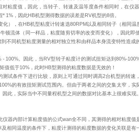
品的相对粘度值，因此，当转子、转速及温等度条件相同时，在仪
* 1%，因此HB机型测得数据的误差是RV机型的8倍
。
化），在HB机型粘度计转速选80RPM以及相同转子（相同温
牛顿流体（同一样品，粘度随剪切率的改变而变化），因此即使两
值。考虑到不同机型粘度测量的相对独立性和由样品本身流变特性
% - 100%。因此，当RV型转子粘度计的测试扭矩达到80%-
矩值低于10%，此时HB型测得的粘度数据是无效的！
的测试条件下进行比较，原则上可通过同时调高2台机型的转速
0%-100%的有效扭矩测试范围内。但由于两者之间的交集太窄，
况。因此，实际当中不同量程机型之间的数据对比基本上很难实现
仪器内部计算粘度值的公式wan
全
不同，其测得的相对粘度值
剪切速率及相同温度的条件下，粘度计测得的粘度数据的变化关联是