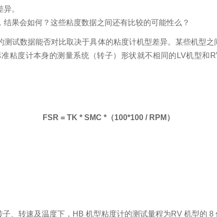
差异。
，结果会如何？这些粘度数据之间还有比较的可能性么？
测试数据能否对比取决于具体的粘度计机型差异。某些机型之间，
粘度计本身的测量系统（转子）形状就不相同的LV机型和RV
FSR = TK * SMC *（100*100 / RPM）
、转速及温度下，HB 机型粘度计的测试量程为RV 机型的 8