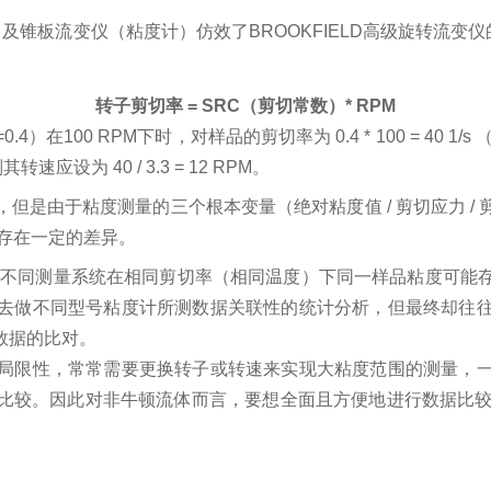
）及
锥板流变仪（粘度计）
仿效了BROOKFIELD高级旋转流变
转子剪切率
= SRC
（剪切常数）
* RPM
）在100 RPM下时，对样品的剪切率为 0.4 * 100 = 40 1
应设为 40 / 3.3 = 12 RPM。
但是由于粘度测量的三个根本变量（绝对粘度值 / 剪切应力 /
存在一定的差异
。
/不同测量系统在相同剪切率（相同温度）下同一样品粘度可能
去做不同型号粘度计所测数据关联性的统计分析，但最终却往
数据的比对。
局限性，常常需要更换转子或转速来实现大粘度范围的测量，
比较。因此对非牛顿流体而言，要想全面且方便地进行数据比