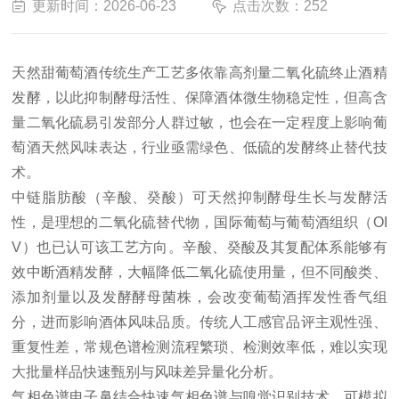
更新时间：2026-06-23
点击次数：252
天然甜葡萄酒传统生产工艺多依靠高剂量二氧化硫终止酒精
发酵，以此抑制酵母活性、保障酒体微生物稳定性，但高含
量二氧化硫易引发部分人群过敏，也会在一定程度上影响葡
萄酒天然风味表达，行业亟需绿色、低硫的发酵终止替代技
术。
中链脂肪酸（辛酸、癸酸）可天然抑制酵母生长与发酵活
性，是理想的二氧化硫替代物，国际葡萄与葡萄酒组织（OI
V）也已认可该工艺方向。辛酸、癸酸及其复配体系能够有
效中断酒精发酵，大幅降低二氧化硫使用量，但不同酸类、
添加剂量以及发酵酵母菌株，会改变葡萄酒挥发性香气组
分，进而影响酒体风味品质。传统人工感官品评主观性强、
重复性差，常规色谱检测流程繁琐、检测效率低，难以实现
大批量样品快速甄别与风味差异量化分析。
气相色谱电子鼻
结合快速气相色谱与嗅觉识别技术，可模拟