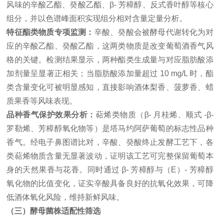
风味的
辛酸乙酯
、癸酸乙酯、β- 芳樟醇、反式香叶醇等核心
组分，并以色谱峰面积实现组分相对含量定量分析。
特征酯类物质专项监测：
辛酸、癸酸会被酵母代谢转化为对
应的辛酸乙酯、
癸酸乙酯
，这两类物质是改变葡萄酒香气风
格的关键。检测结果显示，两种酯类生成量与对应脂肪酸添
加剂量呈显著正相关；当脂肪酸添加量超过 10 mg/L 时，酯
类含量变化可被明显感知，直接影响酒体梨香、菠萝香、蜡
质果香等风味表现。
品
种香气保护效果分析：
萜烯类物质（β- 月桂烯、顺式 -β-
罗勒烯、芳樟醇氧化物等）是塔马约阿萨葡萄的标志性品种
香气。经电子鼻图谱比对，辛酸、癸酸终止发酵工艺下，各
类萜烯物质含量无显著波动，证明该工艺可完整保留葡萄本
身的天然果香与花香。同时通过
β- 芳樟醇
与（E）- 芳樟醇
氧化物的比值变化，证实辛酸具备良好的抗氧化效果，可降
低酒体氧化风险，维持新鲜风味。
（三）酵母菌株适配性筛选