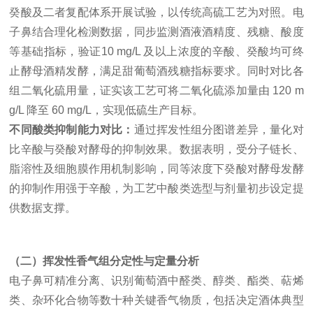
癸酸及二者复配体系开展试验，以传统高硫工艺为对照。电
子鼻结合理化检测数据，同步监测酒液酒精度、残糖、酸度
等基础指标，验证10 mg/L 及以上浓度的辛酸、癸酸均可终
止酵母酒精发酵，满足甜葡萄酒残糖指标要求。同时对比各
组二氧化硫用量，证实该工艺可将二氧化硫添加量由 120 m
g/L 降至 60 mg/L，实现低硫生产目标。
不同酸类抑制能力对比：
通过挥发性组分图谱差异，量化对
比辛酸与癸酸对酵母的抑制效果。数据表明，受分子链长、
脂溶性及细胞膜作用机制影响，同等浓度下癸酸对酵母发酵
的抑制作用强于辛酸，为工艺中酸类选型与剂量初步设定提
供数据支撑。
（二）挥发性香气组分定性与定量分析
电子鼻可精准分离、识别葡萄酒中醛类、醇类、酯类、萜烯
类、杂环化合物等数十种关键香气物质，包括决定酒体典型