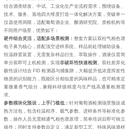
结合酒类研发、中试、工业化生产全流程需求，围绕设备、
技术、服务、落地四大维度打造一体化解决方案，突破单一
仪器使用局限，适配葡萄酒企业、酿酒研究院、质检机构等
不同用户场景，优势如下：
硬件组合灵活，适配多场景检测：
整套方案以双柱气相色谱
电子鼻为核心，搭配顶空进样系统、样品前处理辅助设备、
恒温静置装置，无需复杂样品衍生、萃取操作，酒液仅需简
单分装即可上机检测，实现
非破坏性快速检测
。双柱差异化
极性设计结合 FID 检测器与捕集阱，大幅提升低浓度挥发性
物质的识别能力，既能区分相似度的风味样品，也可精准定
量微量香气组分，兼顾科研级精度与生产线高通量检测需
求。
参数模块化预设，上手门槛低：
针对葡萄酒检测场景预设成
熟方法包，包含柱温程序、载气参数、进样条件等标准化参
数，操作人员无需精通气相色谱原理，简单培训后即可独立
操作；同时支持参数自定义，满足新型工艺、特殊风味酒样