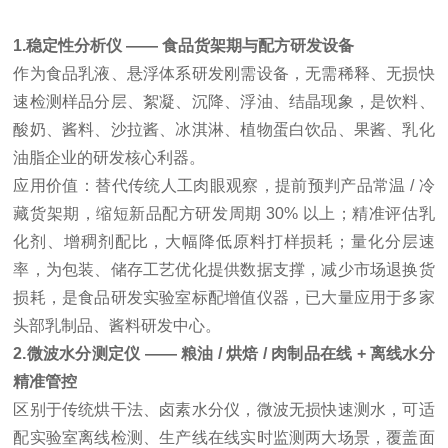
1.
稳定性分析仪
—— 食品货架期与配方研发设备
作为食品乳液、悬浮体系研发刚需设备，无需稀释、无损快
速检测样品分层、絮凝、沉降、浮油、结晶现象，是饮料、
酸奶、酱料、沙拉酱、冰淇淋、植物蛋白饮品、果酱、乳化
油脂企业的研发核心利器。
应用价值：替代传统人工肉眼观察，提前预判产品常温 / 冷
藏货架期，缩短新品配方研发周期 30% 以上；精准评估乳
化剂、增稠剂配比，大幅降低原料打样损耗；量化分层速
率，为包装、储存工艺优化提供数据支撑，减少市场退换货
损耗，是食品研发实验室标配增值仪器，已大量应用于多家
头部乳制品、酱料研发中心。
2.
微波水分测定仪
—— 粮油 / 烘焙 / 肉制品在线 + 离线水分
精准管控
区别于传统烘干法、卤素水分仪，微波无损快速测水，可适
配实验室离线检测、生产线在线实时监测两大场景，覆盖面