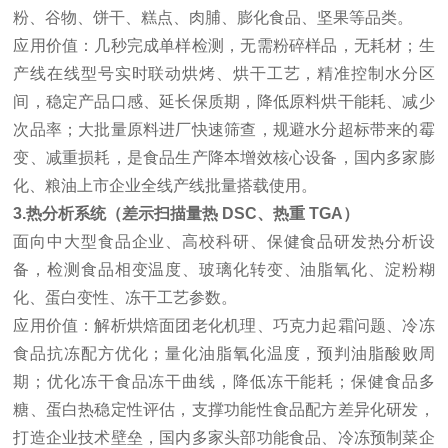
粉、谷物、饼干、糕点、肉脯、膨化食品、坚果等品类。
应用价值：几秒完成单样检测，无需粉碎样品，无耗材；生
产线在线型号实时联动烘烤、烘干工艺，精准控制水分区
间，稳定产品口感、延长保质期，降低原料烘干能耗、减少
次品率；大批量原料进厂快速筛查，规避水分超标带来的霉
变、减重损耗，是食品生产降本增效核心设备，国内多家膨
化、粮油上市企业全线产线批量搭载使用。
3.
热分析系统
（差示扫描量热 DSC、热重 TGA）
面向中大型食品企业、高校科研、保健食品研发热分析设
备，检测食品相变温度、玻璃化转变、油脂氧化、淀粉糊
化、蛋白变性、冻干工艺参数。
应用价值：解析烘焙面团老化机理、巧克力起霜问题、冷冻
食品抗冻配方优化；量化油脂氧化温度，预判油脂酸败周
期；优化冻干食品冻干曲线，降低冻干能耗；保健食品多
糖、蛋白热稳定性评估，支撑功能性食品配方差异化研发，
打造企业技术壁垒，国内多家头部功能食品、冷冻预制菜企