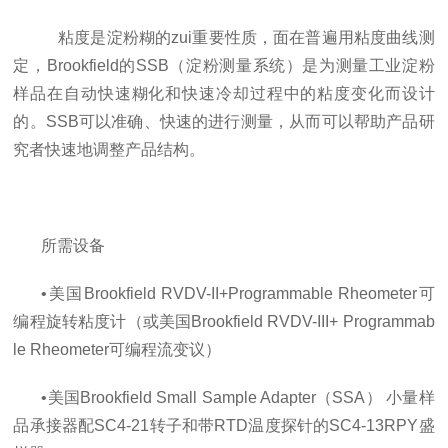
粘度是淀粉糊的zui重要性质，面在普遍用粘度曲线测
定，
Brookfield
的
SSB
（淀粉测量系统）是为测量工业淀粉
样品在自动快速糊化和快速冷却过程中的粘度变化而设计
的。
SSB
可以准确、快速的进行测量，从而可以帮助产品研
究者快速地调整产品结构。
所需设备
•美国
Brookfield RVDV-II+Programmable Rheometer
可
编程旋转粘度计
（
或美国
Brookfield RVDV-III+ Programmab
le Rheometer
可编程流变议
）
•美国
Brookfield Small Sample Adapter（SSA）
小量样
品承接器配
SC4-21
转子和带
RTD
温度探针的
SC4-13RPY
盛