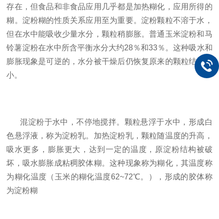
存在，但食品和非食品应用几乎都是加热糊化，应用所得的
糊。淀粉糊的性质关系应用至为重要。淀粉颗粒不溶于水，
但在水中能吸收少量水分，颗粒稍膨胀。普通玉米淀粉和马
铃薯淀粉在水中所含平衡水分大约
28
％和
33
％。这种吸水和
膨胀现象是可逆的，水分被干燥后仍恢复原来的颗粒结构大
小。
混淀粉于水中，不停地搅拌。颗粒悬浮于水中，形成白
色悬浮液，称为淀粉乳。加热淀粉乳，颗粒随温度的升高，
吸水更多，膨胀更大，达到一定的温度，原淀粉结构被破
坏，吸水膨胀成粘稠胶体糊。这种现象称为糊化，其温度称
为糊化温度（玉米的糊化温度
62~72
℃。），形成的胶体称
为淀粉糊