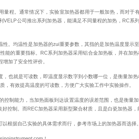
用量程。通常情况下，实验室加热器都用于一般加热，而对于
VELP公司推出系列
加热器
，能满足不同量程的加热，RC系列加
性。均温性是加热器的zui重要参数，其指的是加热温度显示至
性能的重要指标。RC系列
加热器
采用铝合金加热板，并在加热
程增加了安全性评价。
度，也就是可读数，即温度显示数字到小数哪一位，是衡量加热
物材质，有效提高温度的可读数，方便广大实验工作中实验操作。
统的控制能力，当加热面板到达设置温度的误差范围，也是衡量
好控制。而REC
加热器
采用新型聚合材质，且是白瓷加热器，
可以根据自己实验的具体需求而行，参考市场上的加热器而选择
instrument.com！