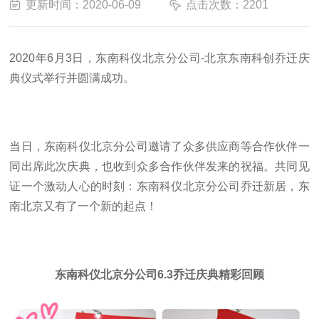
更新时间：2020-06-09
点击次数：2201
2020年
6
月
3
日，
东南科仪北京分公司
-
北京东南科创
乔迁庆
典仪式举行并圆满成功。
当日，东南科仪
北京分公司
邀请了
众多供应商等合作伙伴一
同出席此次庆典，也收到众多
合作伙伴
发来的
祝福
。
共同见
证一个激动人心的时刻：东南科仪
北京分公司
乔迁新居，东
南
北京
又有了一个新的起点！
东南科仪
北京分公司6.3
乔迁庆典精彩回顾