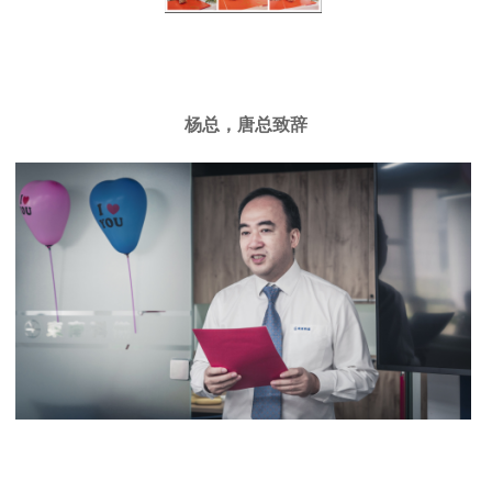
杨总，唐总致辞