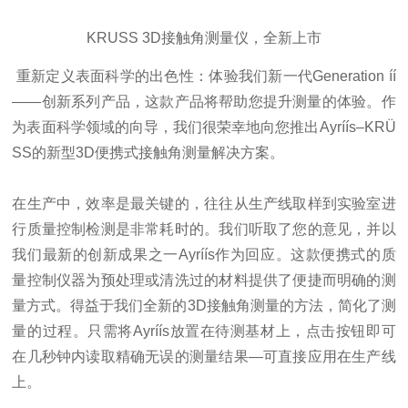
KRUSS 3D接触角测量仪，全新上市
重新定义表面科学的
出色
性：体验我们新一代Generation íí
——
创新系列产品，这款产品将帮助您提升测量的体验。作
为表面科学领域的向导，我们很荣幸地向您推出
Ayríís–KRÜ
SS
的新型
3D
便携式接触角测量解决方案。
在生产中，效率是最关键的，往往从生产线取样到实验室进
行质量控制检测是非常耗时的。我们听取了您的意见，并以
我们最新的创新成果之一
Ayríís
作为回应。这款便携式的质
量控制仪器为预处理或清洗过的材料提供了便捷而明确的测
量方式。得益于我们全新的
3D
接触角测量的方法，简化了测
量的过程。只需将
Ayríís
放置在待测基材上，点击按钮即可
在几秒钟内读取精确无误的测量结果—可直接应用在生产线
上。