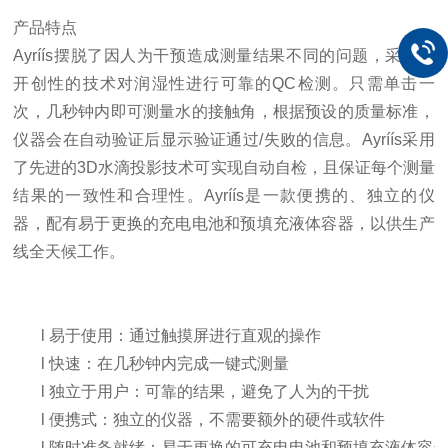
产品特点
Ayríís
摆脱了因人为干预造成测量结果不同的问题，采用了
开创性的技术对润湿性进行可靠的
QC
检测。只需单击一
次，几秒钟内即可测量水的接触角，根据预设的质量标准，
仪器会在自动验证后显示验证通过
/
失败的信息。
Ayríís
采用
了先进的
3D
水滴投影技术可实现自动自检，且保证每个测量
结果的一致性和合理性。
Ayríís
是一款便携的、独立的仪
器，配有易于更换的充电电池和预填充液体容器，以供生产
线全天候工作。
l
易于使用：通过触摸屏进行直观的操作
l
快速：在几秒钟内完成一键式测量
l
独立于用户：可靠的结果，避免了人为的干扰
l
便携式：独立的仪器，不需要额外的硬件或软件
l
随时准备就绪：易于更换的可充电电池和预填充液体容