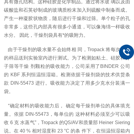
具有微孔结构。这种硅胶是化学制品。通过将水玻 璃以及由
碳酸盐和石英砂制成的玻璃质粉末加入到硫酸中制备而成。
产生一种凝胶状物质，随后进行干燥和过筛。单个粒子的孔
非常多，这些孔内部具有很多小通道，可以像海绵一样吸收
水分。 因此，干燥剂袋具有*的吸附力。
由于干燥剂的吸水量不会始终相 同，Tropack 将每次交货
的样品送到实验室内进行测试。为了检测如粘土、硅胶和分
子筛等干燥 剂颗粒的吸收能力，公司采用了
BINDER
公司
的
KBF
系列恒温恒湿箱。检测依据干燥剂袋的技术供货条
款
DIN-55473
进行。吸收能力决定了用多少克水分装满一
袋。
“确定材料的吸收能力后， 确定每干燥剂单位的具体填充
量。依据
DIN-55473
，每单位的 这种材料必须至少可以吸
收
6
克 水蒸气”，
Tropack
的
QS/AV
和质量部
Heiner Siering
说。在
40 %
相对湿度和
23
°
C
的条 件下，在恒温恒湿箱内