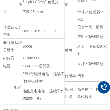
仪表： IP65
6-digit LCD带白色北光
显
护
字高:25 m m
示
秤体／传感器： I
P65
仪表外壳：塑料
计量认证分
OIML Class I ll,3000e
辨率
秤料：碳钢喷塑
非计量认证
6000d
秤盘；不锈钢21C
分辨率
材质
T
内分度
1/ 100'000
立杆：碳钢喷塑
电源
9VAC/ DC适配器
3节1号碱性电池（连续工
传感器
铝质
作约450小时）
电池
应用／
简单称重，检重，
铅酸充电电池（连续工作
功能
单位转换
约200小时）