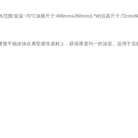
热范围:室温~70°C
涂膜尺寸:400mmx260mm(L*W)仪器尺寸:72cmx6
基质缓慢平稳涂抹在离型膜等底材上，获得厚度均一的涂层。适用于实