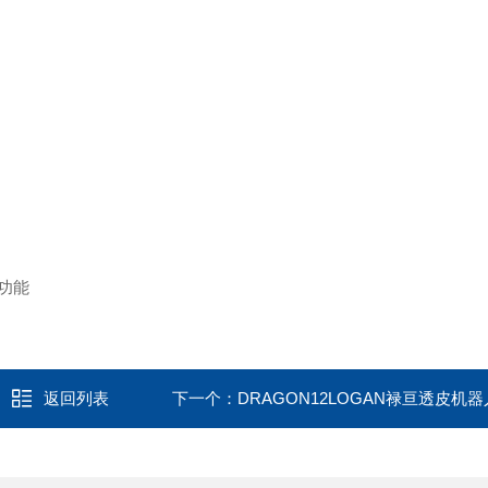
功能
返回列表
下一个：
DRAGON12LOGAN禄亘透皮机器