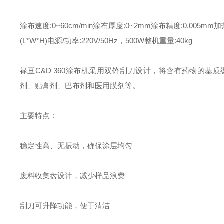
涂布速度:0~60cm/min
涂布厚度:0~2mm
涂布精度:0.005mm
加
(L*W*H)
电源/功率:220V/50Hz，500W
整机重量:40kg
禄亘C&D 360涂布机采用双锋刮刀设计，将含有药物的
剂、贴膏剂、巴布剂和医用膜剂等。
主要特点：
稳定性高、无振动，确保涂层均匀
废料收集盘设计，减少样品浪费
刮刀可升降功能，便于清洁