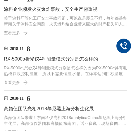
锅。对于资本家来说，电竞行业，是一块大肥肉。电竞市场有多大？
涂料企业频发火灾爆炸事故，安全生产需重视
2018年整个电竞市场规模会在...
关于涂料厂等化工厂安全事故问题，可以说是屡见不鲜，每年都很多
新闻关于涂料安全问题，火灾爆炸给企业带来巨大的财产损失和人员
伤亡，是令人痛心的。近期的新闻报道，2018年8月24日晚上丹阳市
查看更多
吕城镇一涂料企业发生火灾，该涂料厂火势已被消防官兵控制扑灭，
未造成人员伤亡。火灾原因还在调查中。在相关搜索引擎，搜索关键
词“涂料厂火灾”，可以看到一大堆搜索结果是哪里地方涂料发生爆炸
8
2018-11
火灾，zui引人注目的新闻有“重庆万州某涂料厂火灾引发16次爆
RX-5000α折光仪4种测量模式分别是怎么样的
炸”，当然还不能忘记3年前天津滨海新区大爆炸事故。...
RX-5000α折光仪4种测量模式分别是怎么样的因为RX-5000α具有电
热模块以控制温度，所以不需要恒温水箱。在样本达到目标温度之
后，测量会自动开始。在目标温度下，折射指数与糖度会快速显示可
查看更多
取得高糖度±0.03%与折射指数±0.00004准确度。RX-5000α会显示
您所设的控制范围的高低界线。如果测量值与您的标准液体值或其它
折射仪测量的不同，将能做部分调整。根据您的样本，能够输入60
6
2018-11
种使用者标度。RX-5000α折光仪使用方法打开盖板②，用软布...
高颜值团队亮相2018慕尼黑上海分析生化展
高颜值团队来啦！东南科仪亮相2018analyticaChina慕尼黑上海分析
生化展。高颜值仪器团和高颜值东南团，话不多说，现场多图。10
月31日，业界翘首以盼的慕尼黑分析生化展在上海新博览中心E1-E4