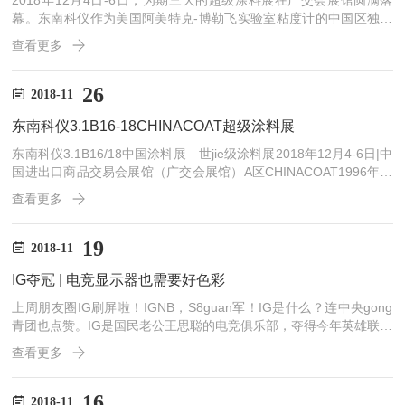
2018年12月4日-6日，为期三天的超级涂料展在广交会展馆圆满落
幕。东南科仪作为美国阿美特克-博勒飞实验室粘度计的中国区独jia
代理商。此次展会联合博勒飞隆重亮相。会上，不仅展示了博勒飞实
查看更多
验室粘度计全系列产品，还针对涂料行业的观众们展示了颜色测量系
统、材料试验箱、快速水分仪、卡尔费休水分仪、粒度仪等涂料行业
专业检测仪器。现场人头攒动，来不及拍照，小编只能在朋友圈盗图
26
2018-11
啦啦啦啦啦啦一年一度的超级涂料展就这样结束了，明年就只能去上
东南科仪3.1B16-18CHINACOAT超级涂料展
海了。今年没来得及参观的观众也别后悔，你需要的粘度...
东南科仪3.1B16/18中国涂料展—世jie级涂料展2018年12月4-6日|中
国进出口商品交易会展馆（广交会展馆）A区CHINACOAT1996年开
始举办，目前每年在上海和广州交替举行，深受业界高度重视和评
查看更多
价。2017年上海展展出毛面积超过86,000平方米，有来自88个国家/
地区的34,425名观众和来自34个国家/地区的1,210家展商共同参
与。2018「中国涂料展」重临广州广交会展馆，再次为观众提供了
19
2018-11
解行业未来的高速快线。东南科仪代理产品（部分）现场参观展台，
IG夺冠 | 电竞显示器也需要好色彩
取精美...
上周朋友圈IG刷屏啦！IGNB，S8guan军！IG是什么？连中央gong
青团也点赞。IG是国民老公王思聪的电竞俱乐部，夺得今年英雄联盟
职业联赛S8总guan军，也是代表中国战队次夺得LPL世界大赛guan
查看更多
军。关于游戏，家长认为那些是祸害青少年的把戏。无论发生问题，
游戏都是罪魁祸首。小时候做什么不好的，爸妈都是这么骂的。我：
妈，我感冒了；妈：谁叫你玩游戏，看吧...游戏默默的背下这口大黑
16
2018-11