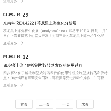
查看更多
馆正式拉开帷幕！作为亚洲重要的分析、生化、诊断和实验室技术风
向标盛会，今年展会共吸引来自26个国家和地区的950家行业先锋企
业倾情献演，展出面积达46，000平方米。作为进口实验室仪器集成
29
2018-10
供应商，东南科仪在业界已有26年的经验。东南科仪现场展示了代
东南科仪E4.4222 | 慕尼黑上海生化分析展
理品牌美国阿美特克-博勒飞粘...
慕尼黑上海分析生化展（analyticaChina）即将于10月31日到11月2
日在上海新博览中心盛大开幕！为期三天的慕尼黑上海分析生化展，
东南科仪（SINOINSTRUMENT)现场将展示--Brookfield（博勒
查看更多
飞）、Binder（宾德）、Mettler-Toledo（梅特勒-托利多）、X-rite
（爱色丽）、ALP、Corning(康宁）、LUM（罗姆）、Lovibond（罗
维邦）等代理的领jun品牌仪器。全面展示新技术、新产品和解决方
12
2018-10
案。东南科仪代理产品（部分）现...
四步骤让你了解控制型旋转蒸发仪的使用过程
四步骤让你了解控制型旋转蒸发仪的使用过程控制型旋转蒸发仪特
点：加热锅设有可调安全回路，可根据需要进行独立操作，并可根据
需要提供安全防护罩设计符合人体工程学，操作方便、安全马达升降
查看更多
(行程140mm)，具有安全停止功能，电源中断时，马达将蒸发瓶自
动提升至加热锅以上位置可调升降终点识别功能，有效防止玻璃组件
碰碎马达转速数字显示间歇性的左右旋转用于粉末状样品的干燥处理
电子定时功能用于定时自动操作加热锅容积适中，加热速度快旋转退
首页
上一页
下一页
末页
瓶装置便于松开紧密接合的蒸发瓶控制型旋转蒸发仪在使用过程中...