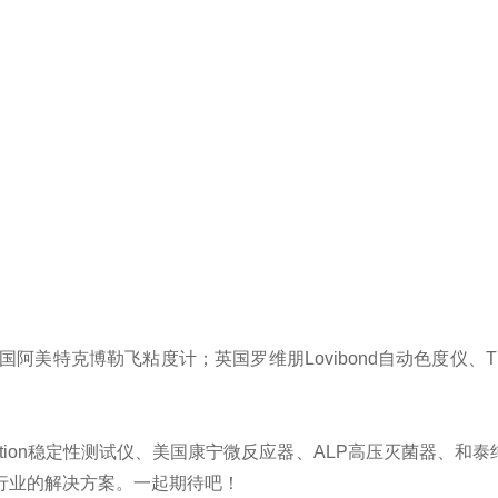
；美国阿美特克博勒飞粘度计；英国
罗维朋
Lovibond自动色度
laction稳定性测试仪、
美国康宁
微反应器、ALP高压灭菌器、和泰
行业的解决方案。一起期待吧！