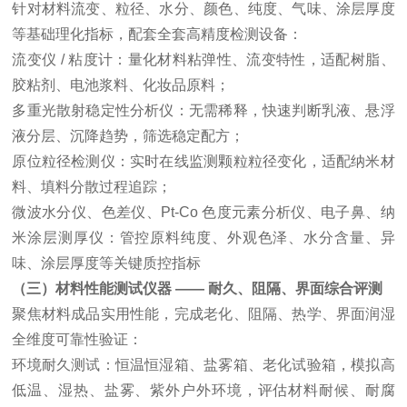
针对材料流变、粒径、水分、颜色、纯度、气味、涂层厚度
等基础理化指标，配套全套高精度检测设备：
流变仪 / 粘度计：量化材料粘弹性、流变特性，适配树脂、
胶粘剂、电池浆料、化妆品原料；
多重光散射稳定性分析仪：无需稀释，快速判断乳液、悬浮
液分层、沉降趋势，筛选稳定配方；
原位粒径检测仪
：实时在线监测颗粒粒径变化，适配纳米材
料、填料分散过程追踪；
微波水分仪
、色差仪、Pt-Co 色度元素分析仪、电子鼻、纳
米涂层测厚仪：管控原料纯度、外观色泽、水分含量、异
味、涂层厚度等关键质控指标
（三）材料性能测试仪器 —— 耐久、阻隔、界面综合评测
聚焦材料成品实用性能，完成老化、阻隔、热学、界面润湿
全维度可靠性验证：
环境耐久测试：恒温恒湿箱、
盐雾箱
、老化试验箱，模拟高
低温、湿热、盐雾、紫外户外环境，评估材料耐候、耐腐