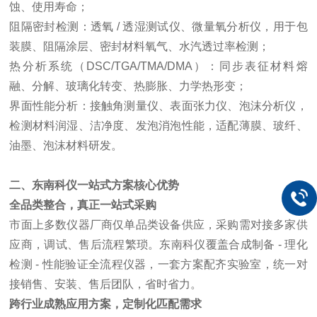
蚀、使用寿命；
阻隔密封检测：透氧 / 透湿测试仪、微量氧分析仪，用于包
装膜、阻隔涂层、密封材料氧气、水汽透过率检测；
热分析系统（DSC/TGA/TMA/DMA）：同步表征材料熔
融、分解、玻璃化转变、热膨胀、力学热形变；
界面性能分析：接触角测量仪、表面张力仪、泡沫分析仪，
检测材料润湿、洁净度、发泡消泡性能，适配薄膜、玻纤、
油墨、泡沫材料研发。
二、东南科仪一站式方案核心优势
全品类整合，真正一站式采购
市面上多数仪器厂商仅单品类设备供应，采购需对接多家供
应商，调试、售后流程繁琐。东南科仪覆盖合成制备 - 理化
检测 - 性能验证全流程仪器，一套方案配齐实验室，统一对
接销售、安装、售后团队，省时省力。
跨行业成熟应用方案，定制化匹配需求