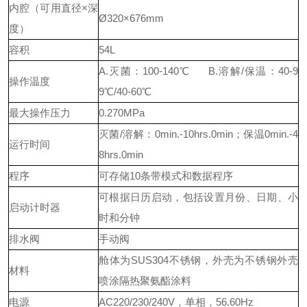
内腔（可用直径×深
Ø320×676mm
度）
容积
54L
A.灭菌：100-140℃ B.溶解/保温：40-9
操作温度
9℃/40-60℃
最大操作压力
0.270MPa
灭菌/溶解：0min.-10hrs.0min；保温0min.-4
运行时间
8hrs.0min
程序
可存储10条带模式和数据程序
可根据日历启动，包括设置月份、日期、小
启动计时器
时和分钟
排水阀
手动阀
舱体为SUS304不锈钢，外壳为不锈钢外壳
材料
喷涂隔热聚氨酯涂料
电源
AC220/230/240V，单相，56.60Hz