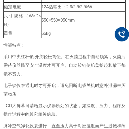
额定电流
12A热输出：2.6/2.8/2.9kW
尺寸规格（W×D×
550×550×950mm
H）
重量
65kg
性能特点：
采用中央杠杆锁.开关轻松简便。在灭菌过程中自动锁紧，灭菌后
需待仪器降至安全温度才可开启。自动铰链使舱盖抬起和放下都
毫不费力。
电子锁仅在通电时才可开启，避免因断电或关机时意外泄漏未灭
菌物质
LCD大屏幕可清晰显示仪器所处的状态，如温度、压力、程序及
操作过程中的其它相关信息。
脉冲空气净化反复进行，直至压力高于对应温度而产生过饱和蒸