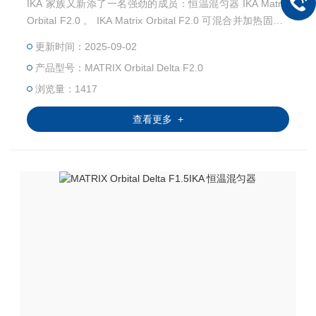
IKA 家族又新添了一名强劲的成员：恒温混匀器 IKA Matrix
Orbital F2.0 。 IKA Matrix Orbital F2.0 可混合并加热固定2
4 x 2.0ml样品管的样品。不管是血液标本，药物制剂，DNA
更新时间：2025-09-02
/ RNA 样品或者 ELISA 试验等样品，甚至微量的实验室应
产品型号：MATRIX Orbital Delta F2.0
用，都可以混合均匀，达到无交叉污染的理想混匀
浏览量：1417
查看更多 +