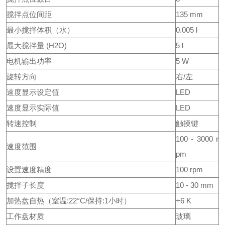
搅拌点位间距
135 mm
最小搅拌体积（水）
0.005 l
最大搅拌量 (H2O)
5 l
电机输出功率
5 W
旋转方向
右/左
速度显示设定值
LED
速度显示实际值
LED
转速控制
触摸键
100 - 3000 r
速度范围
pm
设置速度精度
100 rpm
搅拌子长度
10 - 30 mm
加热盘自热（室温:22°C/保持:1小时）
+6 K
工作盘材质
玻璃