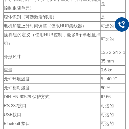
是
控制跟随单元）
腔体识别（可选激活/停用）
是
电机加速上升时间调整（仅限HUB集线器）
可选的
搅拌组的定义（使用HUB控制，最多6个单独搅拌
可选的
组）
135 x 24 x 1
外形尺寸
35 mm
重量
0.6 kg
允许环境温度
5 - 40 °C
允许相对湿度
80 %
DIN EN 60529 保护方式
IP 66
RS 232接口
可选的
USB接口
可选的
Bluetooth接口
可选的