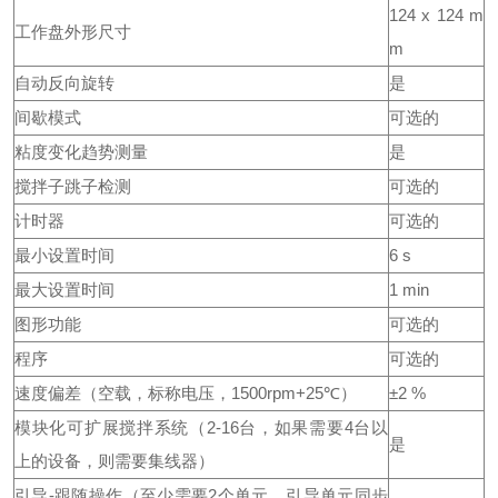
124 x 124 m
工作盘外形尺寸
m
自动反向旋转
是
间歇模式
可选的
粘度变化趋势测量
是
搅拌子跳子检测
可选的
计时器
可选的
最小设置时间
6 s
最大设置时间
1 min
图形功能
可选的
程序
可选的
速度偏差（空载，标称电压，1500rpm+25℃）
±2 %
模块化可扩展搅拌系统（2-16台，如果需要4台以
是
上的设备，则需要集线器）
引导-跟随操作（至少需要2个单元，引导单元同步