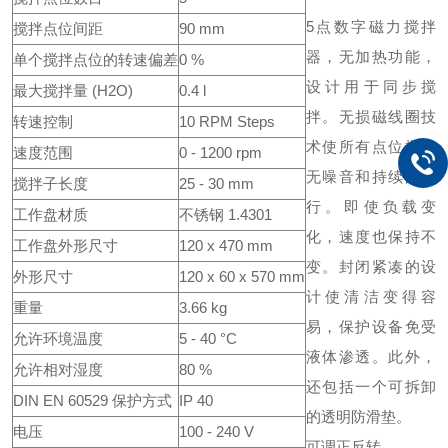
5点数字磁力搅拌
搅拌点位间距
90 mm
器，无加热功能，
单个搅拌点位的转速偏差
0 %
设计用于同步搅
最大搅拌量 (H2O)
0.4 l
拌。无损磁线圈技
转速控制
10 RPM Steps
术使所有点位搅拌
速度范围
0 - 1200 rpm
无噪音和持续的运
搅拌子长度
25 - 30 mm
行。即使负载变
工作盘材质
不锈钢 1.4301
化，速度也保持不
工作盘外形尺寸
120 x 470 mm
变。封闭紧凑的设
外形尺寸
120 x 60 x 570 mm
计使清洁变得容
重量
3.66 kg
易，保护设备免受
允许环境温度
5 - 40 °C
液体渗透。此外，
允许相对湿度
80 %
还包括一个可拆卸
DIN EN 60529 保护方式
IP 40
的透明防滑垫。
电压
100 - 240 V
可调正反转