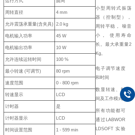
运行方式
圆周
小型周转式振荡
周转直径
4 mm
器（控制型），
允许震荡承重量(含夹具)
2.0 kg
周转平稳， 噪音
小， 使用寿命
电机输入功率
45 W
长。最大承重量2
电机输出功率
10 W
Kg。
允许连续运转时间
100 %
电子调节速度
最小转速 (可调节)
80 rpm
和时间
速度范围
0 - 800 rpm
数显转速、时
转速显示
LCD
间及工作模式
计时器
是
所有功能都可
计时器显示
LCD
通过LABWOR
LDSOFT 实验
时间设置范围
1 - 599 min