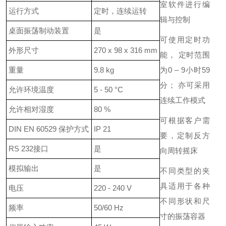
室软件进行编
运行方式
定时，连续运转
辑与控制
桌面振荡制动装置
是
可使用定时功
外形尺寸
270 x 98 x 316 mm
能， 定时范围
重量
9.8 kg
为0 – 9小时59
分； 亦可采用
允许环境温度
5 - 50 °C
连续工作模式
允许相对湿度
80 %
可根据客户需
DIN EN 60529 保护方式
IP 21
要，定制反方
RS 232接口
是
向周转摇床
模拟输出
是
不同类型的夹
具适用于各种
电压
220 - 240 V
不同形状和尺
频率
50/60 Hz
寸的振荡容器