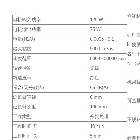
性能
电机输入功率
125 W
电机输出功率
75 W
处理量为
容量(H2O)
0.0005 - 0.1 l
即使
最大粘度
5000 mPas
各种
速度范围
8000 - 30000 rpm
快（
转速控制
无级
转速显示
刻度
机身
噪音(无分散头)
65 dB(A)
延长臂直径
8 mm
可直
延长臂长度
100 mm
工序类型
分批处理
不锈
工作时间 开
10 min
工作时间 关
5 min
有两