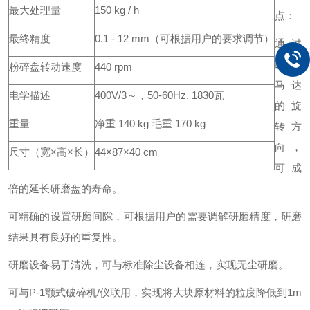
最大处理量
150 kg / h
点：
最终精度
0.1 - 12 mm（可根据用户的要求调节）
通过
改变
粉碎盘转动速度
440 rpm
马达
电学描述
400V/3～，50-60Hz, 1830瓦
的旋
重量
净重 140 kg 毛重 170 kg
转方
向，
尺寸（宽×高×长）
44×87×40 cm
可成
倍的延长研磨盘的寿命。
可精确的设置研磨间隙，可根据用户的需要调解研磨精度，研磨
结果具有良好的重复性。
研磨设备易于清洗，可与标准除尘设备相连，实现无尘研磨。
可与P-1颚式破碎机/仪联用，实现将大块原材料的粒度降低到1m