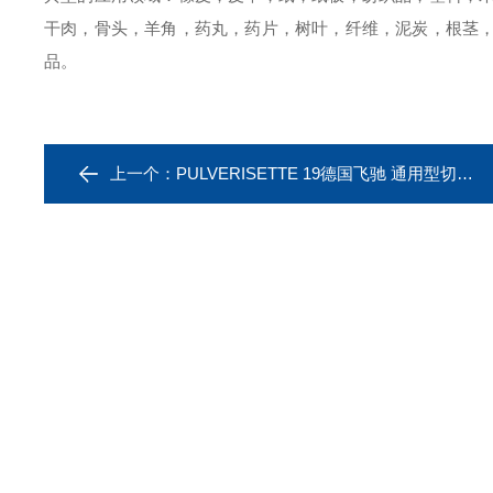
干肉，骨头，羊角，药丸，药片，树叶，纤维，泥炭，根茎
品。
上一个：
PULVERISETTE 19德国飞驰 通用型切割研磨机