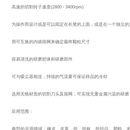
高速的切割转子速度(2800 - 3400rpm)
为操作而设计或是可以固定在长凳的上面，或是在一个独立的
用可互换的内插筛网来确定最终颗粒尺寸
容易清洗的研磨腔体和研磨部件
可与吸尘器相连，持续的气流量可保证样品的冷却
选用无铬材质的切割刀头及筛网，可实现无重金属污染
应用范围：
典型的应用领域：橡皮，皮革，纸，纸板，纺织品，塑料，