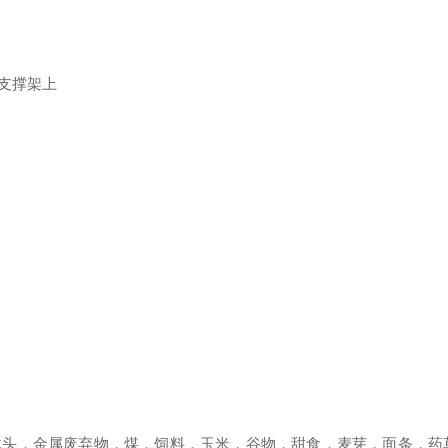
支撑架上
的研磨
木头，金属废弃物，煤，饲料，玉米，谷物，甜食，麦芽，面条，药