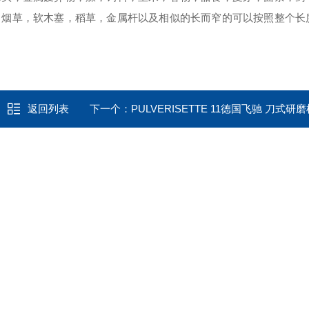
，烟草，软木塞，稻草，金属杆以及相似的长而窄的可以按照整个长
返回列表
下一个：
PULVERISETTE 11德国飞驰 刀式研