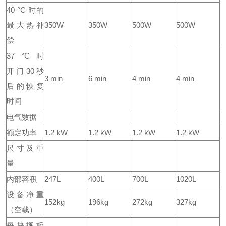
40 °C 时的
最大热补
350W
350W
500W
500W
偿
37 °C 时
开门30秒
3 min
6 min
4 min
4 min
后的恢复
时间
电气数据
额定功率
1.2 kW
1.2 kW
1.2 kW
1.2 kW
尺寸及重
量
内部容积
247L
400L
700L
1020L
设备净重
152kg
196kg
272kg
327kg
（空载）
每块搁板