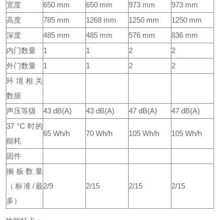
宽度
650 mm
650 mm
973 mm
973 mm
高度
785 mm
1268 mm
1250 mm
1250 mm
深度
485 mm
485 mm
576 mm
836 mm
内门数量
1
1
2
2
外门数量
1
1
2
2
环境相关
数据
声压等级
43 dB(A)
43 dB(A)
47 dB(A)
47 dB(A)
37 °C 时的
65 Wh/h
70 Wh/h
105 Wh/h
105 Wh/h
能耗
固件
搁板数量
（标准/最
2/9
2/15
2/15
2/15
多）