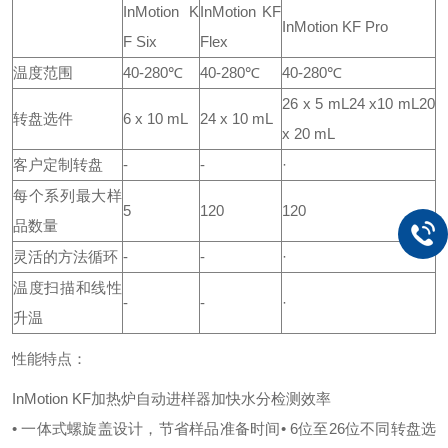
InMotion K
InMotion KF
InMotion KF Pro
F Six
Flex
温度范围
40-280℃
40-280℃
40-280℃
26 x 5 mL
24 x10 mL
20
转盘选件
6 x 10 mL
24 x 10 mL
x 20 mL
客户定制转盘
-
-
·
每个系列最大样
5
120
120
品数量
灵活的方法循环
-
-
·
温度扫描和线性
-
-
·
升温
性能特点：
InMotion KF加热炉自动进样器
加快水分检测效率
• 一体式螺旋盖设计，节省样品准备时间
• 6位至26位不同转盘选