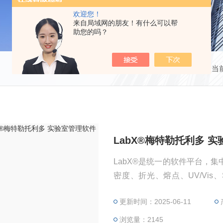
欢迎您！
来自局域网的朋友！有什么可以帮
助您的吗？
当
LabX®梅特勒托利多 
LabX®是统一的软件平台，
密度、折光、熔点、UV/Vis、S
程。根据客户需求，LabX®可选配
更新时间：2025-06-11
1的数据管理。
浏览量：2145