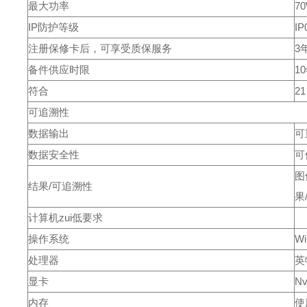
最大功率
7
IP防护等级
IP
注册保修卡后，可享受质保服务
3
备件供应时限
1
符合
21
可追溯性
数据输出
可
数据安全性
可
图
结果/可追溯性
果
计算机zui低要求
操作系统
W
处理器
英
显卡
N
内存
使