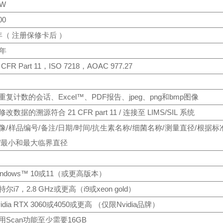
0W
00
年（ 注册保修卡后 ）
0年
 CFR Part 11，ISO 7218，AOAC 977.27
重复计数的会话、Excel™、PDF报告、jpeg、png和bmp图像
修改数据的溯源符合 21 CFR part 11 / 连接至 LIMS/SIL 系统
像/样品编号/备注/日期/时间/抗生素名称/细菌名称/测量直径/根据
/最小和最大临界直径
indows™ 10或11（或更高版本）
特尔i7，2.8 GHz或更高（i9或xeon gold）
vidia RTX 3060或4050或更高 （仅限Nvidia品牌）
用Scan功能至少需要16GB