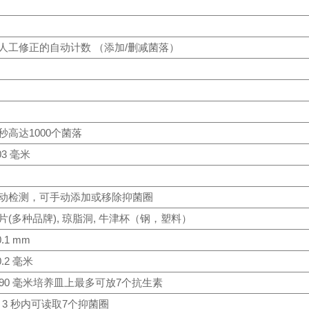
人工修正的自动计数 （添加/删减菌落）
秒高达1000个菌落
03 毫米
动检测，可手动添加或移除抑菌圈
片(多种品牌), 琼脂洞, 牛津杯（钢，塑料）
0.1 mm
0.2 毫米
 90 毫米培养皿上最多可放7个抗生素
 - 3 秒内可读取7个抑菌圈