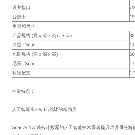
设备接口
U
分辨率
1
重量和尺寸
产品规格 (宽 x 深 x 高) : Scan
32
净重 : Scan
11
包装规格 (宽 x 深 x 高)
60
毛重 : Scan
17
标准配置
1
性能特点：
人工智能带来wu与伦比的精确度
Scan Ai自动菌落计数器的人工智能技术显著提升培养皿分析