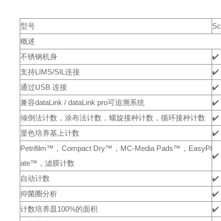
型号
Sc
概述
不锈钢机身
✔️
支持LIMS/SIL连接
✔️
通过USB 连接
✔️
兼容dataLink / dataLink pro可追溯系统
✔️
倾倒法计数，涂布法计数，螺旋接种计数，循环接种计数
✔️
显色培养基上计数
✔️
Petrifilm™，Compact Dry™，MC-Media Pads™，EasyPl
✔️
ate™，滤膜计数
自动计数
✔️
抑菌圈分析
✔️
计数培养皿100%的面积
✔️