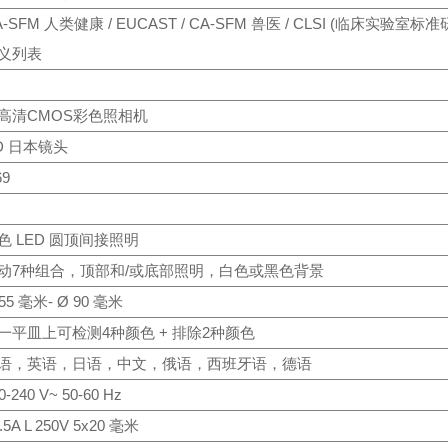
A-SFM 人类健康 / EUCAST / CA-SFM 兽医 / CLSI (临床实验室标准
义列表
高清CMOS彩色照相机
D 日本镜头
69
色 LED 圆顶间接照明
动7种组合，顶部和/或底部照明，白色或黑色背景
55 毫米- Ø 90 毫米
一平皿上可检测4种颜色 + 排除2种颜色
语，英语，日语，中文，俄语，西班牙语，德语
0-240 V~ 50-60 Hz
.5A L 250V 5x20 毫米