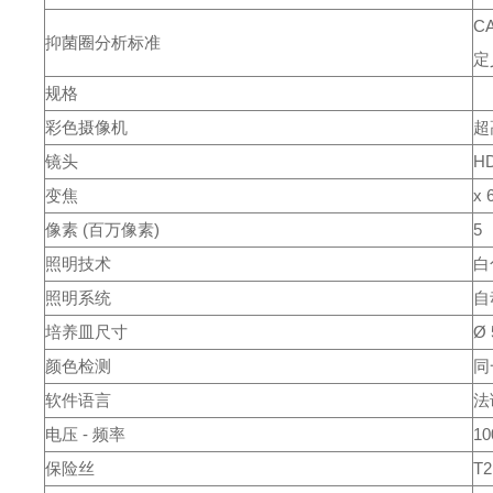
C
抑菌圈分析标准
定
规格
彩色摄像机
超
镜头
H
变焦
x 
像素 (百万像素)
5
照明技术
白
照明系统
自
培养皿尺寸
Ø 
颜色检测
同
软件语言
法
电压 - 频率
10
保险丝
T2