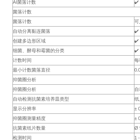
AI菌落计数
✔️
菌落计数
菌落计数
可
自动分离黏连菌落
✔️
创建多边形区域
✔️
细菌、酵母和霉菌的分类
✔️
计数时间
每
最小计数菌落直径
0.
抑菌圈分析
抑菌圈分析
自
自动检测抗菌素培养皿类型
纸
显示分辨率
± 
抑菌圈测量精度
± 
抗菌素纸片数量
Ø
检测时间
1