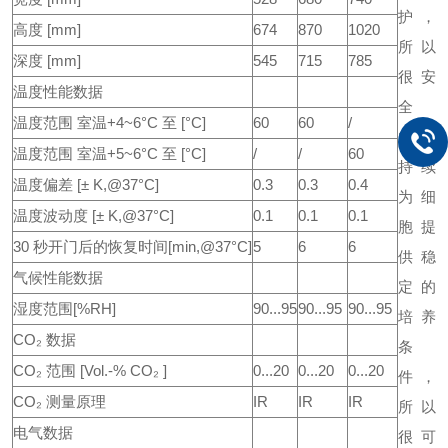
护，
高度 [mm]
674
870
1020
所以
深度 [mm]
545
715
785
很安
温度性能数据
全
温度范围 室温+4~6°C 至 [°C]
60
60
/
由于
温度范围 室温+5~6°C 至 [°C]
/
/
60
持续
温度偏差 [± K,@37°C]
0.3
0.3
0.4
为细
温度波动度 [± K,@37°C]
0.1
0.1
0.1
胞提
30 秒开门后的恢复时间[min,@37°C]
5
6
6
供稳
气候性能数据
定的
湿度范围[%RH]
90...95
90...95
90...95
培养
CO₂ 数据
条
CO₂ 范围 [Vol.-% CO₂ ]
0...20
0...20
0...20
件，
CO₂ 测量原理
IR
IR
IR
所以
电气数据
很可