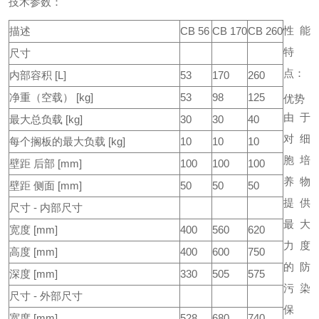
技术参数：
性能
描述
CB 56
CB 170
CB 260
特
尺寸
点：
内部容积 [L]
53
170
260
净重（空载） [kg]
53
98
125
优势
由于
最大总负载 [kg]
30
30
40
对细
每个搁板的最大负载 [kg]
10
10
10
胞培
壁距 后部 [mm]
100
100
100
养物
壁距 侧面 [mm]
50
50
50
提供
尺寸 - 内部尺寸
最大
宽度 [mm]
400
560
620
力度
高度 [mm]
400
600
750
的防
深度 [mm]
330
505
575
污染
尺寸 - 外部尺寸
保
宽度 [mm]
528
680
740