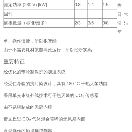
额定功率 (230 V) [kW]
0.8
1.4
1.5
靠
固件
日常
搁板数量（标准/最多）
2/3
3/6
3/8
清洁
简
单、操作便捷，所以很智能
由于不需要耗材就能高效运行，所以经济实惠
重要特征
经优化的带冷凝保护的加湿系统
经受住考验的抗污染设计，具有 180 °C 干热灭菌功能
采用单光束红外线技术可干热灭菌的 CO₂ 传感器
由不锈钢制成的无缝内腔
带文丘里 CO₂ 气体混合喷嘴的无风扇内部
直观操作的触摸屏控制器