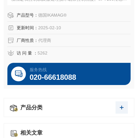
来控制样品温度。■数字显示，模拟界面可记录转速，温度以
及粘度变化。■灯光警示加热板正在加热,三种操作模式。■新
产品型号：
德国IKAMAG®
型机身设计，美观耐用。附送H99保护罩，保持机身清洁。具
更新时间：
2025-02-10
RS232接口。
厂商性质：
代理商
访 问 量 ：
5262
服务热线
020-66618088
产品分类
相关文章