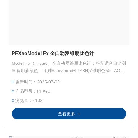
PFXeoModel Fx 全自动罗维朋比色计
Model Fx（PFXeo）全自动罗维朋比色计：特别适合自动测
量食用油颜色。可测量Lovibond®RYBN罗维朋色泽、AOCS
RY、Lovibond RY10:1，叶绿素，β胡萝卜素。 确保符合相
更新时间：2025-07-03
关标准和行业标准。可测量高温样品（内置加热器）。实时
产品型号：PFXeo
显示样品温度，避免结晶状态下测量。方便简易的集成操作
系统。耐化学腐蚀外壳，适于食用油精炼厂长期、连续使
浏览量：4132
用。
查看更多 +