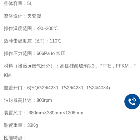
釜体容量：5L
釜体设计：夹套釜
操作温度范围：-90~200℃
热冲击温度差（ΔT）: 110℃
操作压力范围：666Pa to 常压
材料（接液or接气部分）：高硼硅酸玻璃3.3，PTFE，FFKM，F
KM
釜盖开口：6(SQG29/42×1, TS29/42×1, TS24/40×4)
轴封最高转速：800rpm
装置尺寸： 380mm×380mm×1206mm
装置重量：33Kg
性能特点：