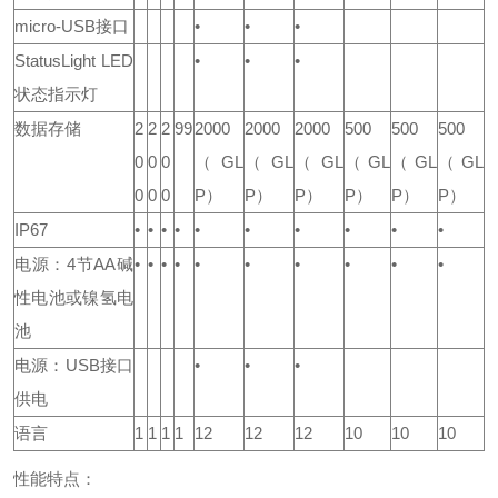
micro-USB接口
•
•
•
StatusLight LED
•
•
•
状态指示灯
数据存储
2
2
2
99
2000
2000
2000
500
500
500
0
0
0
（GL
（GL
（GL
（GL
（GL
（GL
0
0
0
P）
P）
P）
P）
P）
P）
IP67
•
•
•
•
•
•
•
•
•
•
电源：4节AA碱
•
•
•
•
•
•
•
•
•
•
性电池或镍氢电
池
电源：USB接口
•
•
•
供电
语言
1
1
1
1
12
12
12
10
10
10
性能特点：