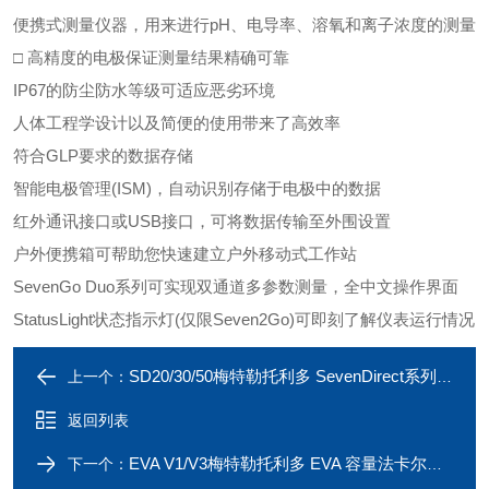
便携式测量仪器，用来进行pH、电导率、溶氧和离子浓度的测量
□ 高精度的电极保证测量结果精确可靠
IP67的防尘防水等级可适应恶劣环境
人体工程学设计以及简便的使用带来了高效率
符合GLP要求的数据存储
智能电极管理(ISM)，自动识别存储于电极中的数据
红外通讯接口或USB接口，可将数据传输至外围设置
户外便携箱可帮助您快速建立户外移动式工作站
SevenGo Duo系列可实现双通道多参数测量，全中文操作界面
StatusLight状态指示灯(仅限Seven2Go)可即刻了解仪表运行情况
SD20/30/50梅特勒托利多 SevenDirect系列台式仪表
上一个：
返回列表
EVA V1/V3梅特勒托利多 EVA 容量法卡尔费休水分仪
下一个：