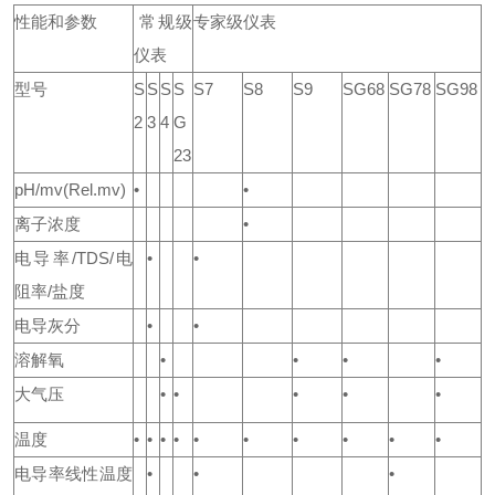
性能和参数
常规级
专家级仪表
仪表
型号
S
S
S
S
S7
S8
S9
SG68
SG78
SG98
2
3
4
G
23
pH/mv(Rel.mv)
•
•
离子浓度
•
电导率/TDS/电
•
•
阻率/盐度
电导灰分
•
•
溶解氧
•
•
•
•
大气压
•
•
•
•
•
温度
•
•
•
•
•
•
•
•
•
•
电导率线性温度
•
•
•