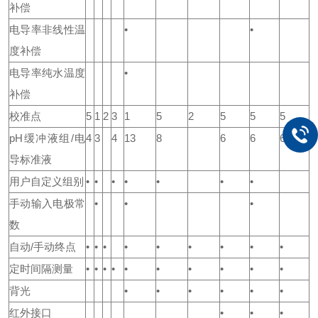
补偿
电导率非线性温
•
•
度补偿
电导率纯水温度
•
补偿
校准点
5
1
2
3
1
5
2
5
5
5
pH缓冲液组/电
4
3
4
13
8
6
6
6
导标准液
用户自定义组别
•
•
•
•
•
•
•
手动输入电极常
•
•
•
数
自动/手动终点
•
•
•
•
•
•
•
•
•
定时间隔测量
•
•
•
•
•
•
•
•
•
•
背光
•
•
•
•
•
•
红外接口
•
•
•