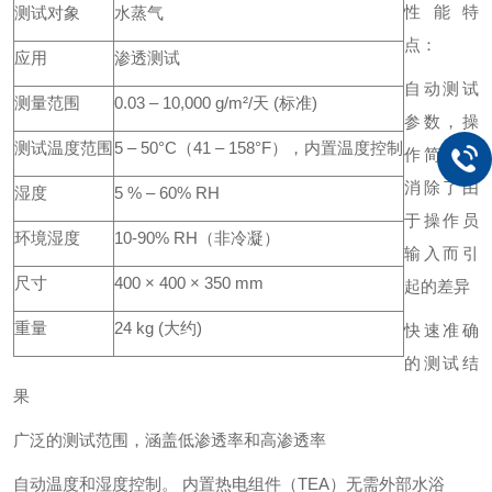
性能特
测试对象
水蒸气
点：
应用
渗透测试
自动测试
测量范围
0.03 – 10,000 g/m²/天 (标准)
参数，操
测试温度范围
5 – 50°C（41 – 158°F），内置温度控制
作简单，
消除了由
湿度
5 % – 60% RH
于操作员
环境湿度
10-90% RH（非冷凝）
输入而引
尺寸
400 × 400 × 350 mm
起的差异
重量
24 kg (大约)
快速准确
的测试结
果
广泛的测试范围，涵盖低渗透率和高渗透率
自动温度和湿度控制。 内置热电组件（TEA）无需外部水浴