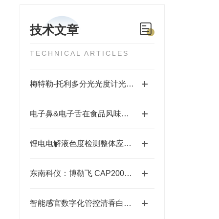
技术文章
TECHNICAL ARTICLES
梅特勒-托利多分光光度计光源更换操作指南
电子鼻&电子舌在食品风味差异化研究与品质质控中的应用
锂电电解液色度检测整体应用方案
东南科仪：博勒飞 CAP2000+粘度计行业检测应用方案介绍
智能感官数字化管控清香白酒风味 —— 东南科仪电子鼻 + 电子舌一体化应用方案